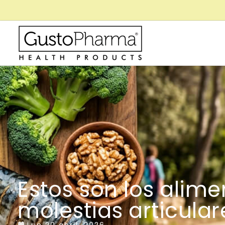
Estos son los alime
molestias articular