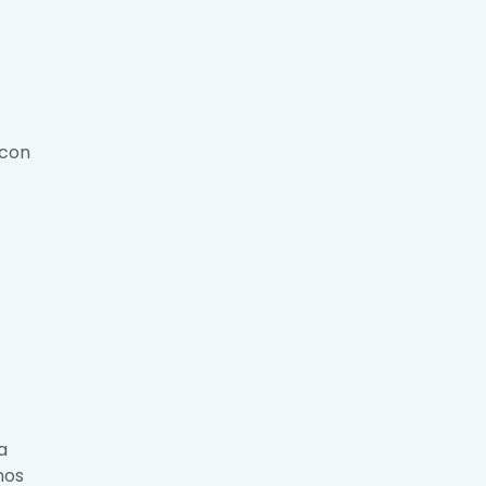
 con
a
nos