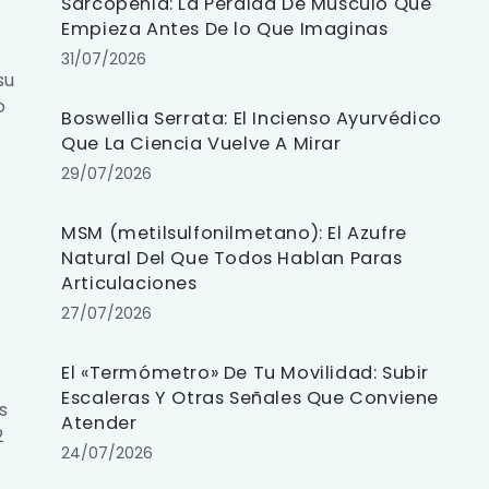
Sarcopenia: La Pérdida De Músculo Que
Empieza Antes De lo Que Imaginas
31/07/2026
su
o
Boswellia Serrata: El Incienso Ayurvédico
Que La Ciencia Vuelve A Mirar
29/07/2026
MSM (metilsulfonilmetano): El Azufre
Natural Del Que Todos Hablan Paras
Articulaciones
27/07/2026
El «Termómetro» De Tu Movilidad: Subir
Escaleras Y Otras Señales Que Conviene
s
Atender
2
24/07/2026