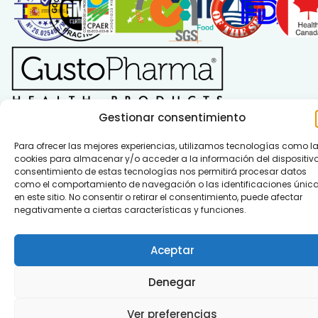
Gestionar consentimiento
La filosofía de un estilo de vida saludable es nuestro
principal objetivo, promoviendo así el bienestar
general dentro de la sociedad actual.
Para ofrecer las mejores experiencias, utilizamos tecnologías como l
cookies para almacenar y/o acceder a la información del dispositivo.
Información y contacto
consentimiento de estas tecnologías nos permitirá procesar datos
Sobre nosotros
como el comportamiento de navegación o las identificaciones únic
Nuestros productos
en este sitio. No consentir o retirar el consentimiento, puede afectar
negativamente a ciertas características y funciones.
Formulario de contacto
+34 933 530 752
Aceptar
info@gustopharma.com
+34 608 42 78 46 (WhatsApp)
Denegar
Mantente informado
Sé el primero en enterarte de las últimas novedades
Ver preferencias
acerca de nuestros productos, directamente en tu