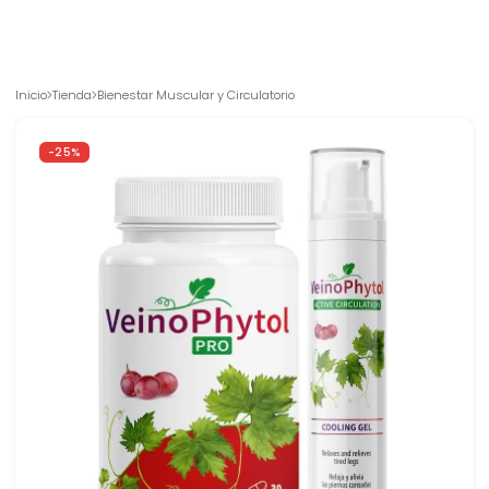
ligereza
cada día.
Inicio
Tienda
Bienestar Muscular y Circulatorio
-25%