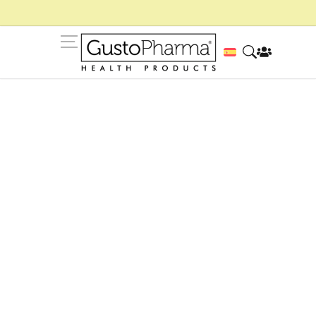
Bienestar Muscular y
Circulatorio
Descubre nuestra gama de suplementos para
bienestar muscular y circulación
, formulados para
aliviar la pesadez de piernas, mejorar la recuperación
y favorecer una
circulación saludable
.
Complementos de alta calidad con
respaldo
científico
, ideales para mantener tu
vitalidad
y