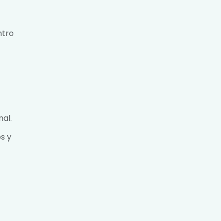
ntro
nal.
s y