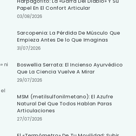
Harpagofito: La «Garra Del Diablo» Y Su
Papel En El Confort Articular
03/08/2026
Sarcopenia: La Pérdida De Músculo Que
Empieza Antes De lo Que Imaginas
31/07/2026
» ni
Boswellia Serrata: El Incienso Ayurvédico
Que La Ciencia Vuelve A Mirar
29/07/2026
 el
MSM (metilsulfonilmetano): El Azufre
Natural Del Que Todos Hablan Paras
Articulaciones
27/07/2026
El «Termómetro» De Tu Movilidad: Subir