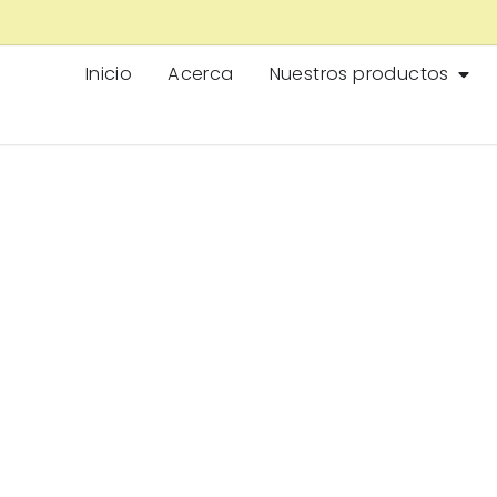
Inicio
Acerca
Nuestros productos
egeneración Celular 
aso: Qué Hay Detrás 