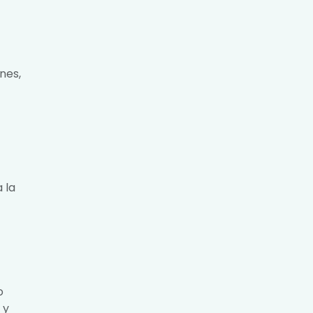
nes,
 la
o
 y