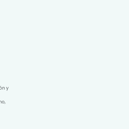
ón y
no,