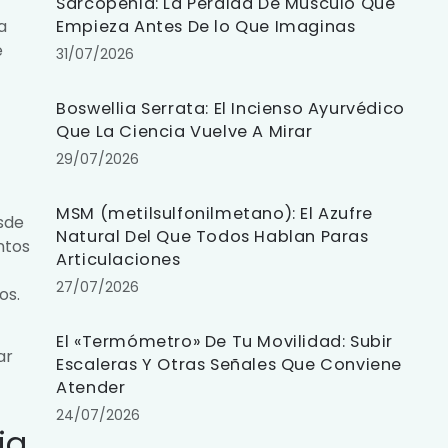
Sarcopenia: La Pérdida De Músculo Que
a
Empieza Antes De lo Que Imaginas
e
31/07/2026
Boswellia Serrata: El Incienso Ayurvédico
Que La Ciencia Vuelve A Mirar
29/07/2026
MSM (metilsulfonilmetano): El Azufre
sde
Natural Del Que Todos Hablan Paras
ntos
Articulaciones
27/07/2026
os.
El «Termómetro» De Tu Movilidad: Subir
ar
Escaleras Y Otras Señales Que Conviene
Atender
24/07/2026
ia