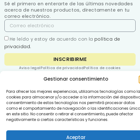
Sé el primero en enterarte de las últimas novedades
acerca de nuestros productos, directamente en tu
correo electrónico.
He leído y estoy de acuerdo con la
política de
privacidad.
INSCRIBIRME
Aviso legal
Política de privacidad
Política de cookies
Términos del servicio
Política de devoluciones
©
2026 GustoPharma España S.L – Todos los derechos reservados.
Gestionar consentimiento
Para ofrecer las mejores experiencias, utilizamos tecnologías como l
cookies para almacenar y/o acceder a la información del dispositivo.
consentimiento de estas tecnologías nos permitirá procesar datos
como el comportamiento de navegación o las identificaciones únic
en este sitio. No consentir o retirar el consentimiento, puede afectar
negativamente a ciertas características y funciones.
Aceptar