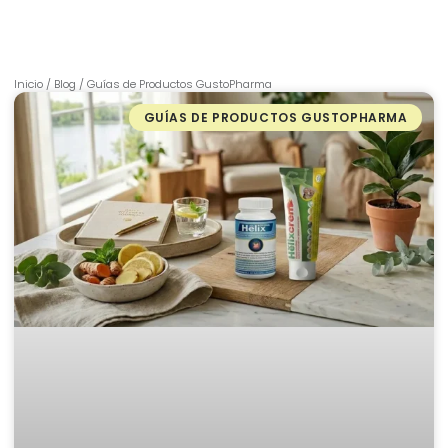
incorporar nuestros productos de forma práctica en
tu día a día.
Inicio
/
Blog
/
Guías de Productos GustoPharma
GUÍAS DE PRODUCTOS GUSTOPHARMA