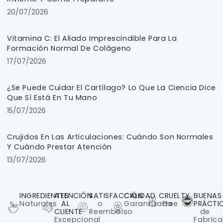
20/07/2026
Vitamina C: El Aliado Imprescindible Para La
Formación Normal De Colágeno
17/07/2026
¿Se Puede Cuidar El Cartílago? Lo Que La Ciencia Dice
Que Sí Está En Tu Mano
15/07/2026
Crujidos En Las Articulaciones: Cuándo Son Normales
Y Cuándo Prestar Atención
13/07/2026
INGREDIENTES
ATENCIÓN
SATISFACCIÓN
CALIDAD
CRUELTY
BUENAS
Naturales
AL
o
Garantizada
Free
PRÁCTI
CLIENTE
Reembolso
de
Excepcional
Fabrica